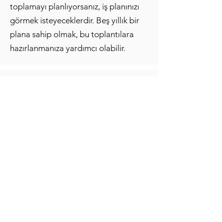
toplamayı planlıyorsanız, iş planınızı
görmek isteyeceklerdir. Beş yıllık bir
plana sahip olmak, bu toplantılara
hazırlanmanıza yardımcı olabilir.
Privacy Policy:
The owner does not provide a list of Personal
Data types collected. Complete details on each
type of Personal Data collected are provided in
the dedicated sections of this privacy policy or by
specific explanation texts displayed prior to the
Data collection.
Personal Data may be freely provided by the
User, or, in case of Usage Data, collected
automatically when using this Application. Unless
specified otherwise, all Data requested by this