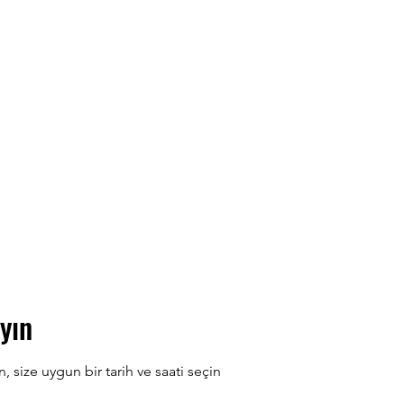
ion
Nautilus Danışmanlık
Müşteriler
Blog
Kaynaklar ve İpuçları
yın
size uygun bir tarih ve saati seçin