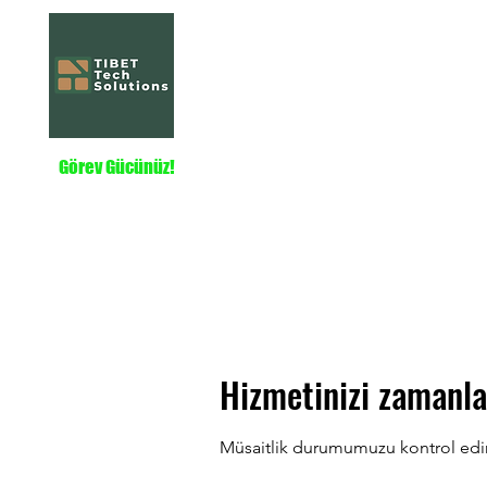
Tibet Tech Solut
Home
Hizmetler
Hakkında
Projeler
Görev Gücünüz!
Hizmetinizi zamanla
Müsaitlik durumumuzu kontrol edin, 