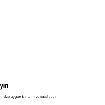
ion
Nautilus Danışmanlık
Müşteriler
Blog
Kaynaklar ve İpuçları
yın
size uygun bir tarih ve saati seçin