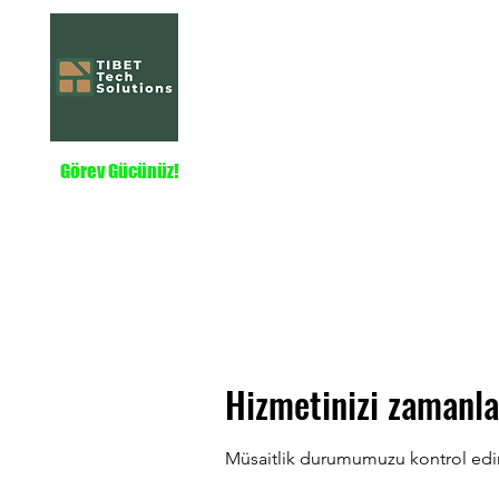
Tibet Tech Solut
Home
Hizmetler
Hakkında
Projeler
Görev Gücünüz!
Hizmetinizi zamanla
Müsaitlik durumumuzu kontrol edin, 