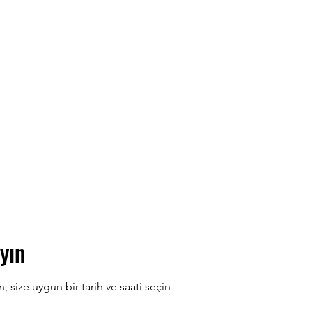
ion
Nautilus Danışmanlık
Müşteriler
Blog
Kaynaklar ve İpuçları
yın
size uygun bir tarih ve saati seçin