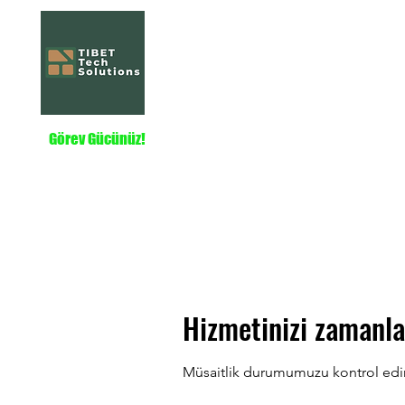
Tibet Tech Solut
Home
Hizmetler
Hakkında
Projeler
Görev Gücünüz!
Hizmetinizi zamanla
Müsaitlik durumumuzu kontrol edin, 